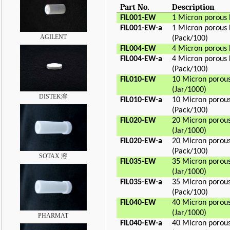
Part No.
Description
FIL001-EW
1 Micron porous 
FIL001-EW-a
1 Micron porous 
AGILENT
(Pack/100)
FIL004-EW
4 Micron porous 
FIL004-EW-a
4 Micron porous 
(Pack/100)
FIL010-EW
10 Micron porous
(Jar/1000)
DISTEK溶
FIL010-EW-a
10 Micron porous
(Pack/100)
FIL020-EW
20 Micron porous
(Jar/1000)
FIL020-EW-a
20 Micron porous
(Pack/100)
SOTAX 溶
FIL035-EW
35 Micron porous
(Jar/1000)
FIL035-EW-a
35 Micron porous
(Pack/100)
FIL040-EW
40 Micron porous
(Jar/1000)
PHARMAT
FIL040-EW-a
40 Micron porous