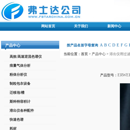
网站首页
关于我们
新闻中心
A
B
C
D
E
F
G
产品中心
按产品名首字母查询
当前位置：首页 >
产品中心
>
溶出仪用过
高效/高速逆流色谱仪
痕量气体分析
粉体分析仪
ERWEK
产品型号：
制粒包衣设备
迁移池/槽
斯科特容积计
溶出仪各种配件
快速色谱
耗材