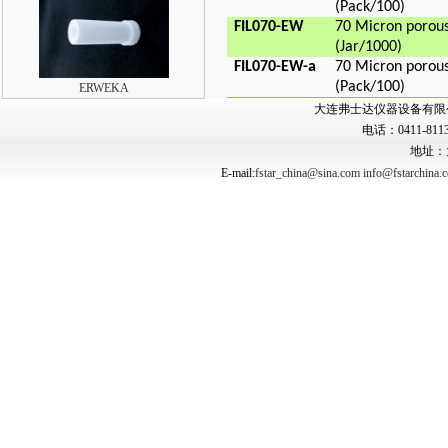
(Pack/100)
FIL070-EW
70 Micron porous
(Jar/1000)
FIL070-EW-a
70 Micron porous
(Pack/100)
ERWEKA
大连弗士达仪器设备有限公司 Copyr
电话：0411-8113
地址：
E-mail:
fstar_china@sina.com
info@fstarchina.