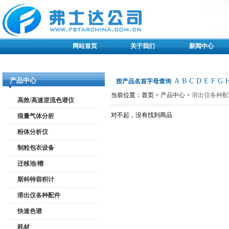
网站首页
关于我们
新闻中心
产品中心
A
B
C
D
E
F
G
按产品名首字母查询
当前位置：首页 >
产品中心
>
溶出仪各种配
高效/高速逆流色谱仪
对不起，没有找到商品
痕量气体分析
粉体分析仪
制粒包衣设备
迁移池/槽
斯科特容积计
溶出仪各种配件
快速色谱
耗材