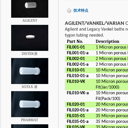
技术特点
AGILENT
AGILENT/VANKEL/VARIAN
Agilent and Legacy Vankel baths nor
tygon tubing needed.
Part No.
Description
FIL001-01
1 Micron porous 
FIL001-01-a
1 Micron porous 
DISTEK溶
FIL002-01
2 Micron porous 
FIL002-01-a
2 Micron porous 
FIL010-01
10 Micron porous
FIL010-01-a
10 Micron porous
FIL010-VK
10 Micron porous
SOTAX 溶
Fit(Jar/1000)
FIL010-VK-a
10 Micron porous
Fit(Pack/100)
FIL020-01
20 Micron porous
FIL020-01-a
20 Micron porous
FIL035-01
35 Micron porous
PHARMAT
FIL035-01-a
35 Micron porous
FIL035-VK
35 Micron porous