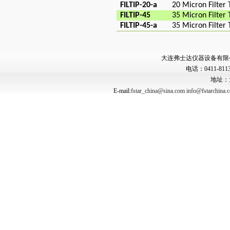
FILTIP-20-a
20 Micron Filter 
FILTIP-45
35 Micron Filter 
FILTIP-45-a
35 Micron Filter 
大连弗士达仪器设备有限公司 Copyr
电话：0411-8113
地址：
E-mail:
fstar_china@sina.com
info@fstarchina.