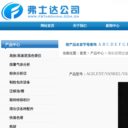
网站首页
关于我们
新闻中心
A
B
C
D
E
F
G
产品中心
按产品名首字母查询
当前位置：首页 >
产品中心
>
溶出仪用过
高效/高速逆流色谱仪
痕量气体分析
粉体分析仪
AGILENT/VANKEL/VAR
产品型号：
制粒包衣设备
迁移池/槽
斯科特容积计
溶出仪各种配件
快速色谱
耗材