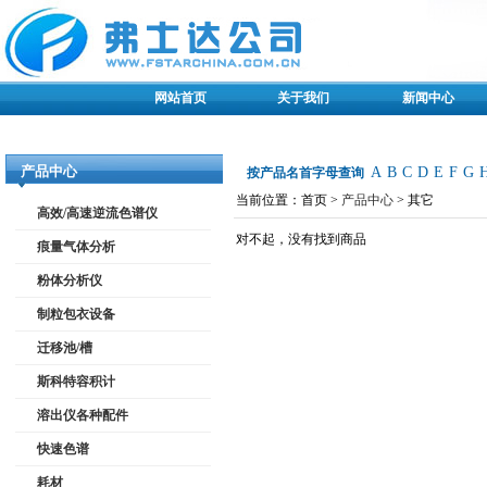
网站首页
关于我们
新闻中心
产品中心
A
B
C
D
E
F
G
按产品名首字母查询
当前位置：首页 >
产品中心
> 其它
高效/高速逆流色谱仪
对不起，没有找到商品
痕量气体分析
粉体分析仪
制粒包衣设备
迁移池/槽
斯科特容积计
溶出仪各种配件
快速色谱
耗材