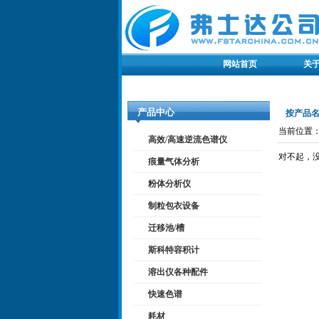
网站首页
关
产品中心
按产品
当前位置：
高效/高速逆流色谱仪
对不起，
痕量气体分析
粉体分析仪
制粒包衣设备
迁移池/槽
斯科特容积计
溶出仪各种配件
快速色谱
耗材