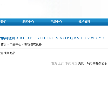
于我们
新闻中心
产品中心
技术资料
A
B
C
D
E
F
G
H
I
J
K
L
M
N
O
P
Q
R
S
T
U
V
W
X
Y
Z
名首字母查询
首页 >
产品中心
> 制粒包衣设备
没有找到商品
首页
上页
下页
尾页
页次：1/页
共有条记录